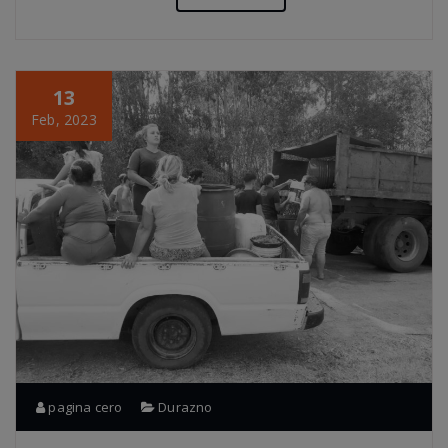
13
Feb, 2023
pagina cero
Durazno