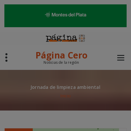
Saltar
al
contenido
Página Cero
Noticias de la región
Jornada de limpieza ambiental
Inicio