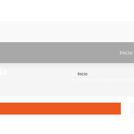
Inicio
ía
Inicio
/
Archivo por categoría "munic