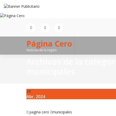
Saltar
al
contenido
Página Cero
Noticias de la región
Archivos de la categor
municipales
24
Abr, 2024
pagina cero
municipales