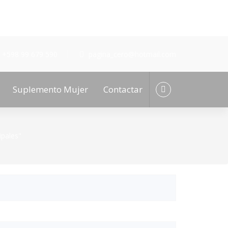
+598 99 679 590
pagina_cero@hotmail.com
Suplemento Mujer
Contactar
ipales"