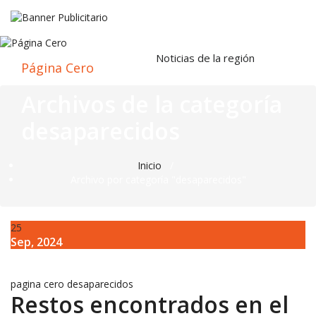
Saltar
al
Noticias de la región
Página Cero
contenido
Archivos de la categoría
desaparecidos
Inicio
/
Archivo por categoría "desaparecidos"
25
Sep, 2024
pagina cero
desaparecidos
Restos encontrados en el