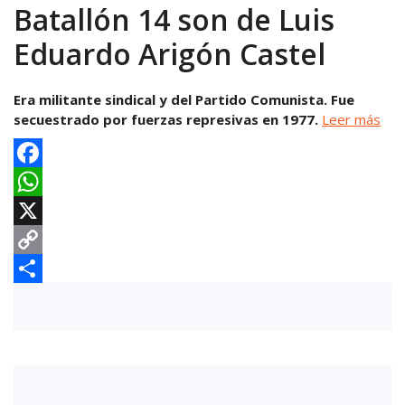
Batallón 14 son de Luis
Eduardo Arigón Castel
Era militante sindical y del Partido Comunista. Fue
secuestrado por fuerzas represivas en 1977.
Leer más
Facebook
WhatsApp
X
Copy
Link
Compartir