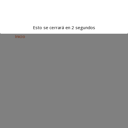
Esto se cerrará en
1
segundos
Archivos de la categoría clinica deportiva
Inicio
/
Archivo por categoría "clinica deportiva"