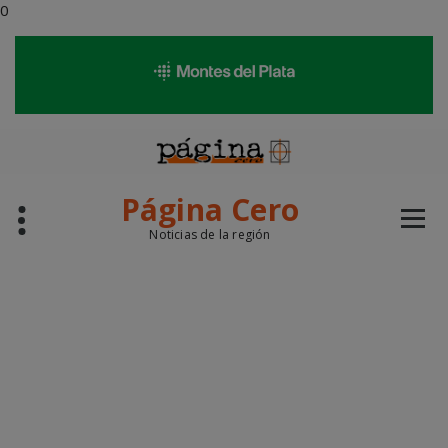
modal-check
0
Saltar
al
contenido
Página Cero
Noticias de la región