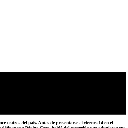
 teatros del país. Antes de presentarse el viernes 14 en el
n diálogo con Página Cero, habló del recorrido que adquieren sus