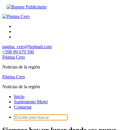
Saltar
al
contenido
pagina_cero@hotmail.com
+598 99 679 590
Página Cero
Noticias de la región
Página Cero
Noticias de la región
Inicio
Suplemento Mujer
Contactar
Buscar:
Siempre hay un lugar donde sos nuevo