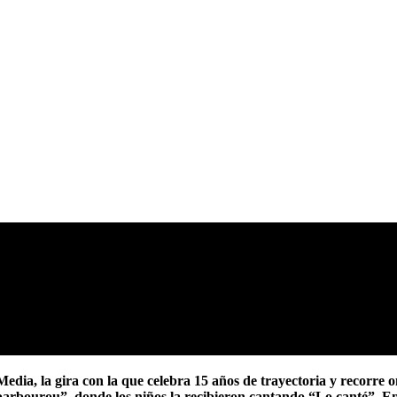
a, la gira con la que celebra 15 años de trayectoria y recorre once
Ibarbourou”, donde los niños la recibieron cantando “Lo canté”. E