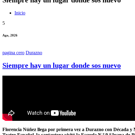
Inicio
5
Ago, 2026
pagina cero
Durazno
Siempre hay un lugar donde sos nuevo
Florencia Núñez llega por primera vez a Durazno con Década y Medi
Teatro Español, la cantautora visitó la Escuela N.º 9 “Juana de 