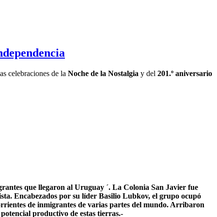
Independencia
las celebraciones de la
Noche de la Nostalgia
y del
201.º aniversario
igrantes que llegaron al Uruguay ´. La Colonia San Javier fue
rista. Encabezados por su líder Basilio Lubkov, el grupo ocupó
orrientes de inmigrantes de varias partes del mundo. Arribaron
potencial productivo de estas tierras.-