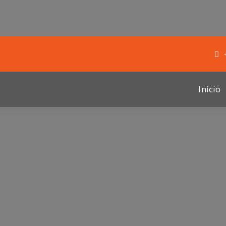
Inicio
a alentar a la roja el
Entradas a la v