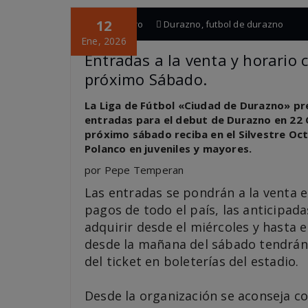
12
pagina cero
Durazno
,
futbol de durazno
Ene, 2026
Entradas a la venta y horario 
próximo Sábado.
La Liga de Fútbol «Ciudad de Durazno» pre
entradas para el debut de Durazno en 22 
próximo sábado reciba en el Silvestre Oct
Polanco en juveniles y mayores.
por Pepe Temperan
Las entradas se pondrán a la venta el
pagos de todo el país, las anticipad
adquirir desde el miércoles y hasta e
desde la mañana del sábado tendrán 
del ticket en boleterías del estadio.
Desde la organización se aconseja co