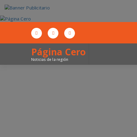
Saltar
al
contenido
Página Cero
Noticias de la región
Entradas a la venta y horario confirmado par
próximo Sábado.