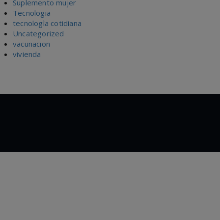
Suplemento mujer
Tecnologia
tecnologìa cotidiana
Uncategorized
vacunacion
vivienda