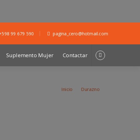
+598 99 679 590
pagina_cero@hotmail.com
Suplemento Mujer
Contactar
Inicio
/
Durazno
/
enta y horario confirmado para alentar a la roja el
próximo Sábado.