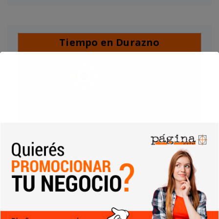
Tiempo en Durazno
11°
C
Soleado
Weather25
Data from