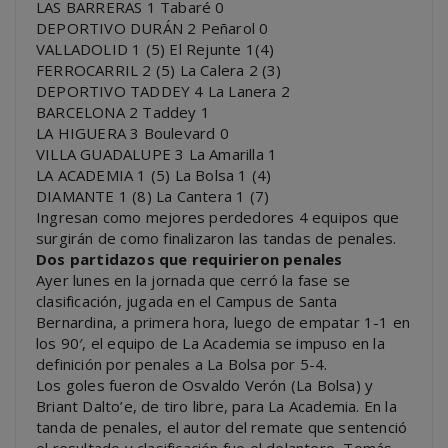
LAS BARRERAS 1 Tabaré 0
DEPORTIVO DURÁN 2 Peñarol 0
VALLADOLID 1 (5) El Rejunte 1(4)
FERROCARRIL 2 (5) La Calera 2 (3)
DEPORTIVO TADDEY 4 La Lanera 2
BARCELONA 2 Taddey 1
LA HIGUERA 3 Boulevard 0
VILLA GUADALUPE 3 La Amarilla 1
LA ACADEMIA 1 (5) La Bolsa 1 (4)
DIAMANTE 1 (8) La Cantera 1 (7)
Ingresan como mejores perdedores 4 equipos que
surgirán de como finalizaron las tandas de penales.
Dos partidazos que requirieron penales
Ayer lunes en la jornada que cerró la fase se
clasificación, jugada en el Campus de Santa
Bernardina, a primera hora, luego de empatar 1-1 en
los 90′, el equipo de La Academia se impuso en la
definición por penales a La Bolsa por 5-4.
Los goles fueron de Osvaldo Verón (La Bolsa) y
Briant Dalto’e, de tiro libre, para La Academia. En la
tanda de penales, el autor del remate que sentenció