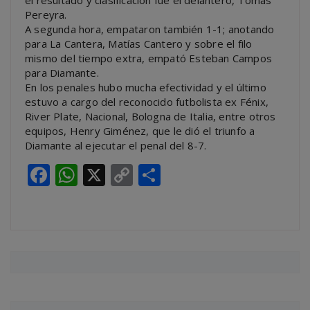
el resultado y clasificación fue el delantero, Tomás
Pereyra.
A segunda hora, empataron también 1-1; anotando
para La Cantera, Matías Cantero y sobre el filo
mismo del tiempo extra, empató Esteban Campos
para Diamante.
En los penales hubo mucha efectividad y el último
estuvo a cargo del reconocido futbolista ex Fénix,
River Plate, Nacional, Bologna de Italia, entre otros
equipos, Henry Giménez, que le dió el triunfo a
Diamante al ejecutar el penal del 8-7.
Facebook
WhatsApp
X
Copy
Compartir
Link