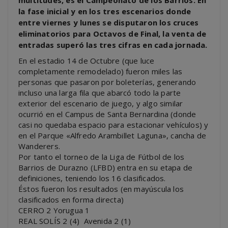
multitudes, es el Campeonato de los Barrios. En
la fase inicial y en los tres escenarios donde
entre viernes y lunes se disputaron los cruces
eliminatorios para Octavos de Final, la venta de
entradas superó las tres cifras en cada jornada.
En el estadio 14 de Octubre (que luce
completamente remodelado) fueron miles las
personas que pasaron por boleterías, generando
incluso una larga fila que abarcó todo la parte
exterior del escenario de juego, y algo similar
ocurrió en el Campus de Santa Bernardina (donde
casi no quedaba espacio para estacionar vehículos) y
en el Parque «Alfredo Arambillet Laguna», cancha de
Wanderers.
Por tanto el torneo de la Liga de Fútbol de los
Barrios de Durazno (LFBD) entra en su etapa de
definiciones, teniendo los 16 clasificados.
Éstos fueron los resultados (en mayúscula los
clasificados en forma directa)
CERRO 2 Yorugua 1
REAL SOLÍS 2 (4) Avenida 2 (1)