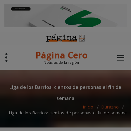
modal-check
Saltar
al
contenido
Página Cero
Noticias de la región
Liga de los Barrios: cientos de personas el fin de
semana
Inicio
/
Durazno
/
Liga de los Barrios: cientos de personas el fin de semana