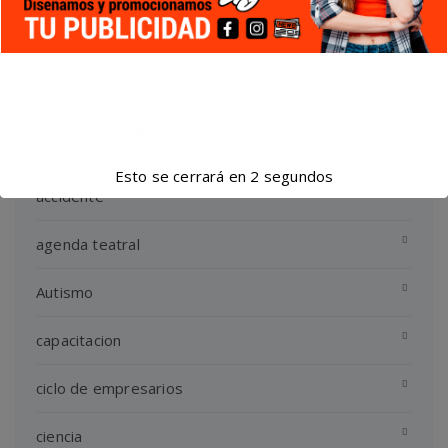
Categorias
Esto se cerrará en
1
segundos
accidente
agenda teatral
Autismo
capacitacion
ciclo de empresarios
ciencia