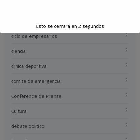
Autismo
capacitacion
Esto se cerrará en
2
segundos
ciclo de empresarios
ciencia
clinica deportiva
comite de emergencia
Conferencia de Prensa
Cultura
debate politico