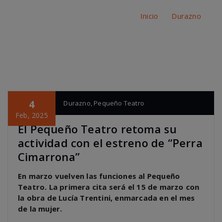
estreno de “Perra Cimarrona”
Inicio
/
Durazno
/
El Pequeño Teatro retoma su actividad con el estreno de
“Perra Cimarrona”
4
pagina cero
Durazno
,
Pequeño Teatro
Feb, 2025
El Pequeño Teatro retoma su
actividad con el estreno de “Perra
Cimarrona”
En marzo vuelven las funciones al Pequeño
Teatro. La primera cita será el 15 de marzo con
la obra de Lucía Trentini, enmarcada en el mes
de la mujer.