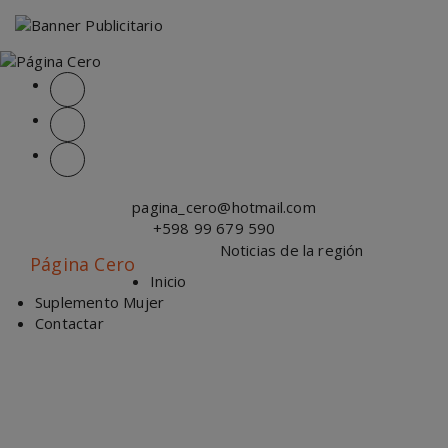
modal-check
Saltar
al
contenido
pagina_cero@hotmail.com
+598 99 679 590
Noticias de la región
Página Cero
Inicio
Suplemento Mujer
Contactar
El Pequeño Teatro retoma su actividad con el