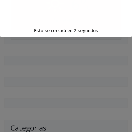
6°
C
Soleado
Esto se cerrará en
1
segundos
Weather25
Data from
Categorias