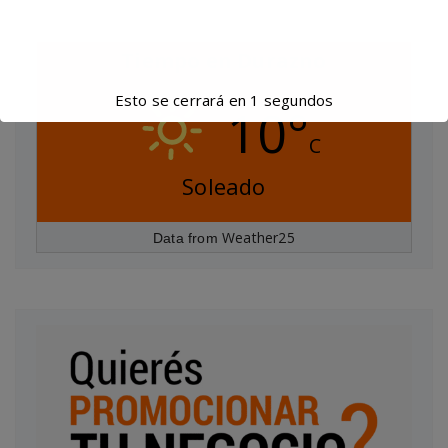
Tiempo en Durazno
Esto se cerrará en
0
segundos
10°
C
Soleado
Weather25
Data from