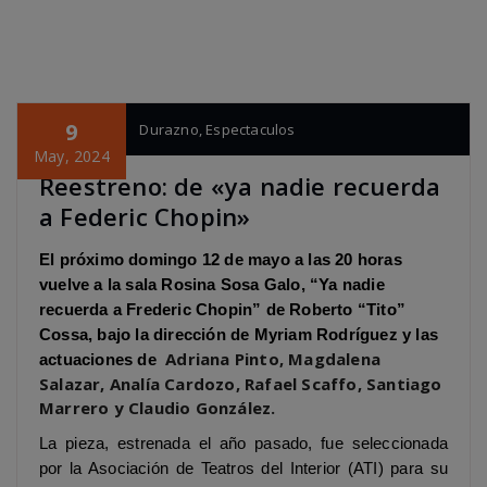
9
pagina cero
Durazno
,
Espectaculos
May, 2024
Reestreno: de «ya nadie recuerda
a Federic Chopin»
El próximo domingo 12 de mayo a las 20 horas
vuelve a la sala Rosina Sosa Galo, “Ya nadie
recuerda a Frederic Chopin” de Roberto “Tito”
Cossa, bajo la dirección de Myriam Rodríguez y las
Adriana Pinto, Magdalena
actuaciones de
Salazar, Analía Cardozo, Rafael Scaffo, Santiago
Marrero y Claudio González.
La pieza, estrenada el año pasado, fue seleccionada
por la Asociación de Teatros del Interior (ATI) para su