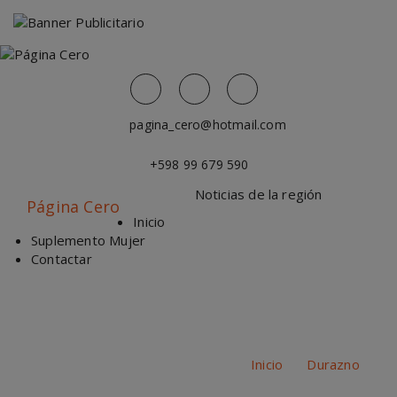
modal-check
Saltar
al
contenido
pagina_cero@hotmail.com
+598 99 679 590
Noticias de la región
Página Cero
Inicio
Suplemento Mujer
Contactar
Reestreno: de «ya nadie recuerda a Federic Chopin»
Inicio
/
Durazno
/
Reestreno: de «ya nadie recuerda a Federic Chopin»