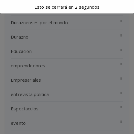
Esto se cerrará en
2
segundos
Dia Internacional
Duraznenses por el mundo
Durazno
Educacion
emprendedores
Empresariales
entrevista politica
Espectaculos
evento