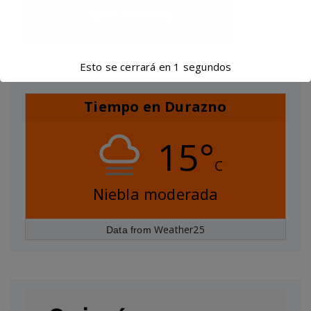
Esto se cerrará en
1
segundos
Tiempo en Durazno
15°
C
Niebla moderada
Weather25
Data from