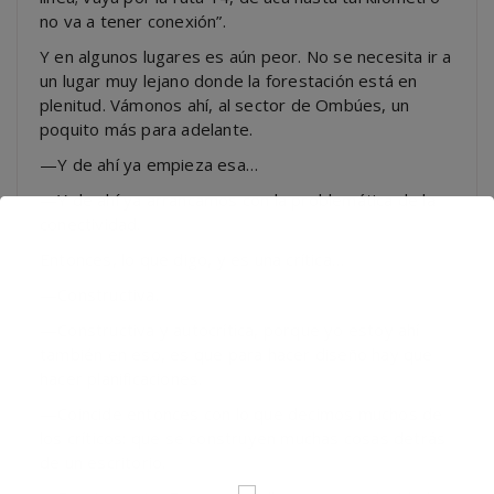
no va a tener conexión”.
Y en algunos lugares es aún peor. No se necesita ir a
un lugar muy lejano donde la forestación está en
plenitud. Vámonos ahí, al sector de Ombúes, un
poquito más para adelante.
—Y de ahí ya empieza esa…
—Y de ahí ya arrancamos con la problemática de la
conectividad.
Entonces, lo que digo, y es una crítica…
—Constructiva.
—Constructiva y autocrítica, porque yo estoy ahí
también en eso, es que para hacer diseño hay que
hacer planificaciones.
—Coincide entonces con lo que decimos muchos de
los críticos: que se construyen muchas cosas detrás
de un escritorio.