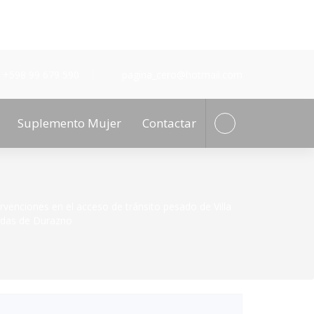
+598 99 679 590
pagina_cero@hotmail.com
Suplemento Mujer
Contactar
venciones en el acceso de tránsito pesado de Villa
adas de Durazno