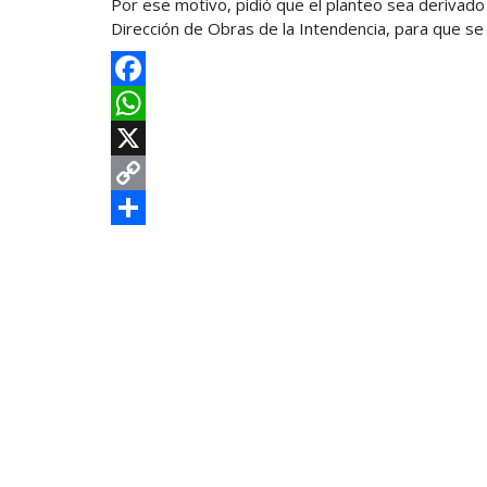
Por ese motivo, pidió que el planteo sea derivado
Dirección de Obras de la Intendencia, para que se 
Facebook
WhatsApp
X
Copy
Link
Compartir