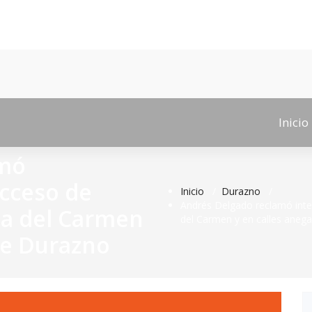
Inicio
amó
acceso de
Inicio
/
Durazno
/
Andrés Delgado reclamó inter
lla del Carmen
del Carmen y en calles aneg
de Durazno