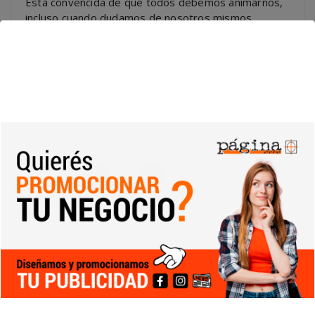
Está convencida de que todos debemos animarnos,
incluso cuando dudamos de nosotros mismos.
“La vida me enseñó que muchas veces el límite no
está en nosotros, sino en lo que creemos que
somos o no capaces de hacer”.
“No se limiten antes de intentar. Somos mucho más
capaces de lo que suponemos”.
Facebook
WhatsApp
X
Copy
Compartir
Link