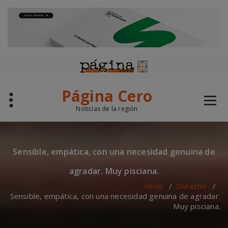
modal-check
Saltar
al
contenido
Página Cero
Noticias de la región
Sensible, empática, con una necesidad genuina de
agradar. Muy pisciana.
Inicio
/
Durazno
/
Sensible, empática, con una necesidad genuina de agradar.
Muy pisciana.