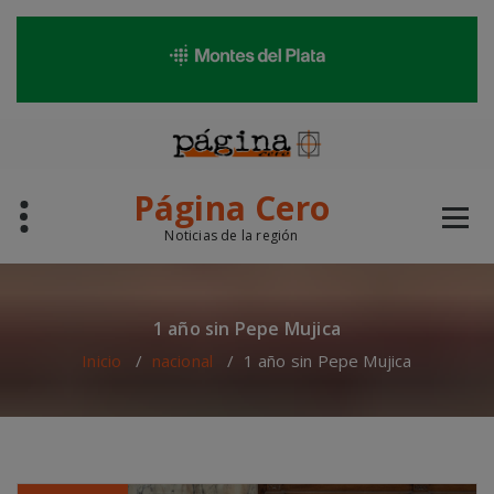
modal-check
Saltar
al
contenido
Página Cero
Noticias de la región
1 año sin Pepe Mujica
Inicio
/
nacional
/
1 año sin Pepe Mujica